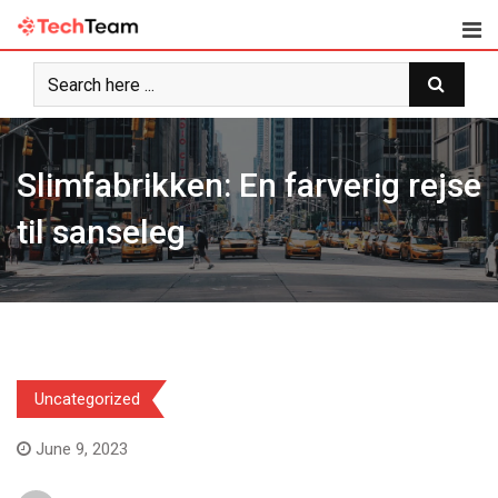
Skip
to
content
Slimfabrikken: En farverig rejse
til sanseleg
Uncategorized
June 9, 2023